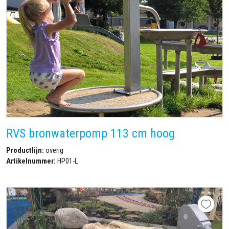
RVS bronwaterpomp 113 cm hoog
Productlijn:
overig
Artikelnummer:
HP01-L