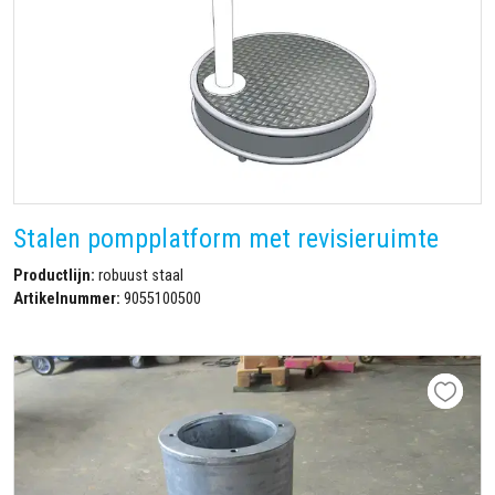
Stalen pompplatform met revisieruimte
Productlijn:
robuust staal
Artikelnummer:
9055100500