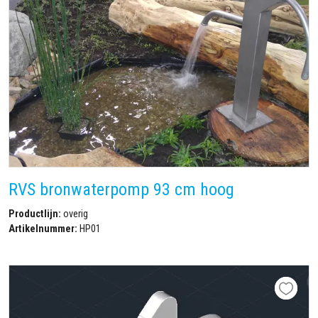
RVS bronwaterpomp 93 cm hoog
Productlijn:
overig
Artikelnummer:
HP01