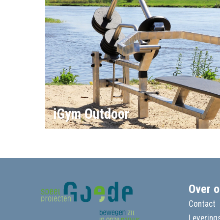
iGym Outdoor
Over o
Contact
Leverings