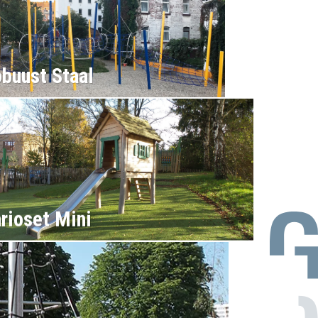
buust Staal
rioset Mini