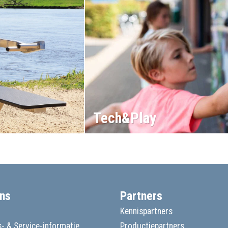
Tech&Play
ns
Partners
Kennispartners
- & Service-informatie
Productiepartners