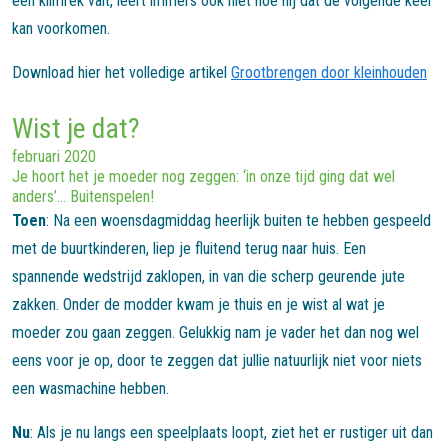
een klimrek valt, leert immers ook niet hoe hij dat de volgende keer
kan voorkomen.
Download hier het volledige artikel
Grootbrengen door kleinhouden
Wist je dat?
februari 2020
Je hoort het je moeder nog zeggen: ‘in onze tijd ging dat wel
anders’… Buitenspelen!
Toen
: Na een woensdagmiddag heerlijk buiten te hebben gespeeld
met de buurtkinderen, liep je fluitend terug naar huis. Een
spannende wedstrijd zaklopen, in van die scherp geurende jute
zakken. Onder de modder kwam je thuis en je wist al wat je
moeder zou gaan zeggen. Gelukkig nam je vader het dan nog wel
eens voor je op, door te zeggen dat jullie natuurlijk niet voor niets
een wasmachine hebben.
Nu
: Als je nu langs een speelplaats loopt, ziet het er rustiger uit dan