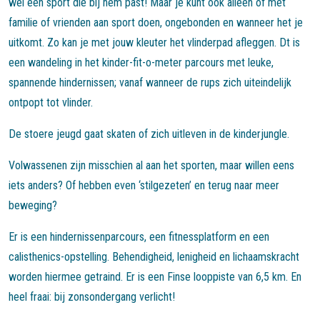
wel een sport die bij hem past! Maar je kunt ook alleen of met
familie of vrienden aan sport doen, ongebonden en wanneer het je
uitkomt. Zo kan je met jouw kleuter het vlinderpad afleggen. Dt is
een wandeling in het kinder-fit-o-meter parcours met leuke,
spannende hindernissen; vanaf wanneer de rups zich uiteindelijk
ontpopt tot vlinder.
De stoere jeugd gaat skaten of zich uitleven in de kinderjungle.
Volwassenen zijn misschien al aan het sporten, maar willen eens
iets anders? Of hebben even ‘stilgezeten’ en terug naar meer
beweging?
Er is een hindernissenparcours, een fitnessplatform en een
calisthenics-opstelling. Behendigheid, lenigheid en lichaamskracht
worden hiermee getraind. Er is een Finse looppiste van 6,5 km. En
heel fraai: bij zonsondergang verlicht!