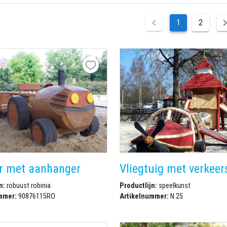
1
2
r met aanhanger
Vliegtuig met verkeer
n:
robuust robinia
Productlijn:
speelkunst
mmer:
90876115RO
Artikelnummer:
N 25