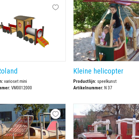
Roland
Kleine helicopter
n:
varioset mini
Productlijn:
speelkunst
mmer:
VM0012000
Artikelnummer:
N 37