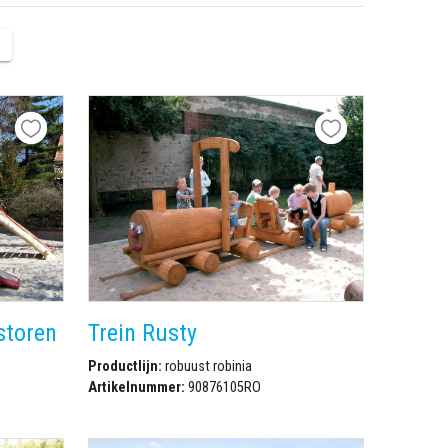
storen
Trein Rusty
Productlijn:
robuust robinia
Artikelnummer:
90876105RO