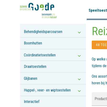
Speeltoest
Rei
Behendigheidsparcoursen
Boomhutten
48 TO
Coördinatietoestellen
Op welke m
tijdens de
Draaitoestellen
Ons assort
Glijbanen
horen bij 
Huppel-, veer- en wiptoestellen
Productl
Interactief