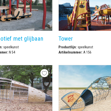
tief met glijbaan
Tower
n:
speelkunst
Productlijn:
speelkunst
mmer:
N 54
Artikelnummer:
A 156