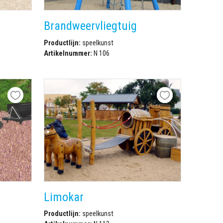
Brandweervliegtuig
Productlijn:
speelkunst
Artikelnummer:
N 106
Limokar
Productlijn:
speelkunst