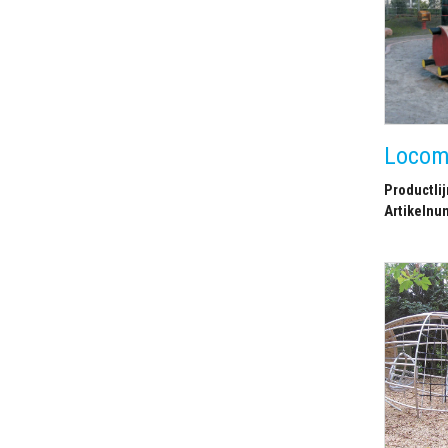
Locomo
Productlij
Artikelnu