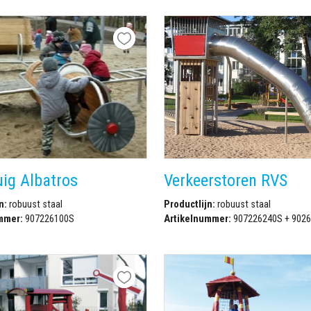
uig Albatros
Verkeerstoren RVS
n:
robuust staal
Productlijn:
robuust staal
mmer:
907226100S
Artikelnummer:
907226240S + 902