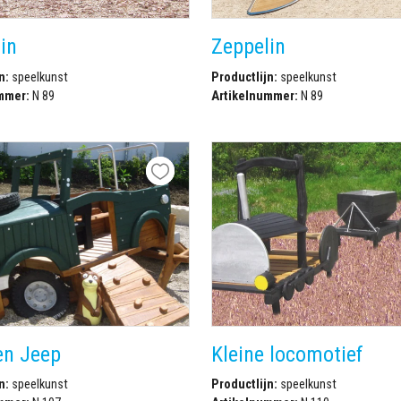
in
Zeppelin
n:
speelkunst
Productlijn:
speelkunst
mmer:
N 89
Artikelnummer:
N 89
en Jeep
Kleine locomotief
n:
speelkunst
Productlijn:
speelkunst