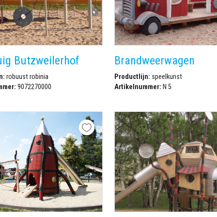
uig Butzweilerhof
Brandweerwagen
n:
robuust robinia
Productlijn:
speelkunst
mmer:
9072270000
Artikelnummer:
N 5