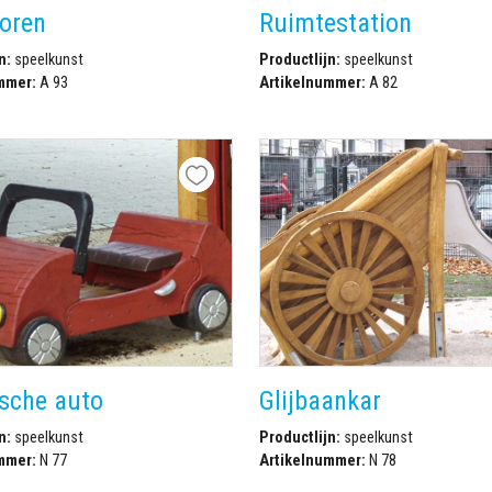
oren
Ruimtestation
n:
speelkunst
Productlijn:
speelkunst
mmer:
A 93
Artikelnummer:
A 82
ische auto
Glijbaankar
n:
speelkunst
Productlijn:
speelkunst
mmer:
N 77
Artikelnummer:
N 78