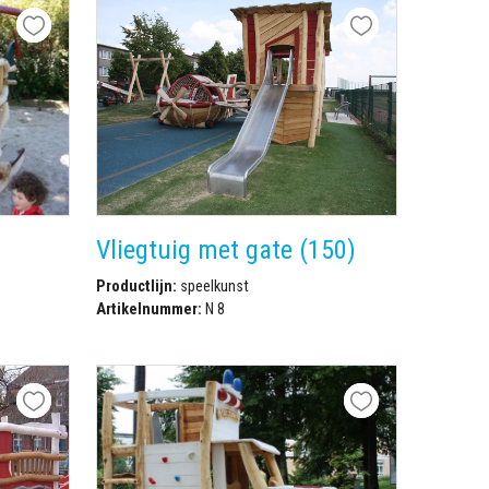
Vliegtuig met gate (150)
Productlijn:
speelkunst
Artikelnummer:
N 8