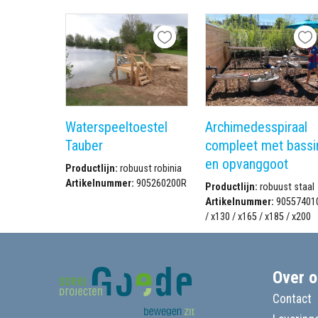
Waterspeeltoestel
Archimedesspiraal
Tauber
compleet met bassi
en opvanggoot
Productlijn:
robuust robinia
Artikelnummer:
905260200R
Productlijn:
robuust staal
Artikelnummer:
90557401
/ x130 / x165 / x185 / x200
Over o
Contact