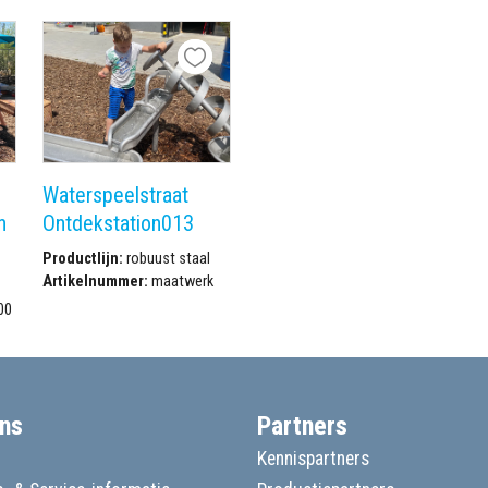
Waterspeelstraat
n
Ontdekstation013
Productlijn:
robuust staal
Artikelnummer:
maatwerk
00
ns
Partners
Kennispartners