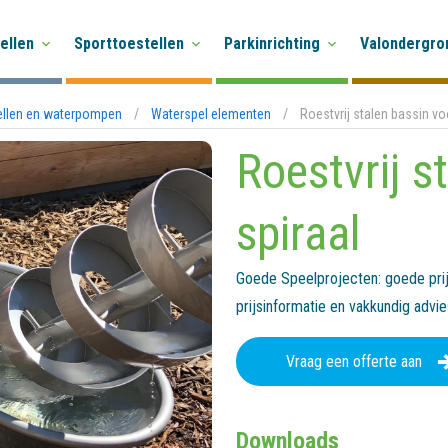
ellen
Sporttoestellen
Parkinrichting
Valondergro
ellen en waterpompen
/
Waterspel elementen
/
Roestvrij stalen bassin vo
Roestvrij s
spiraal
Goede Speelprojecten: goede prijs
prijsinformatie en vakkundig advi
Vraag een offerte aan
Downloads