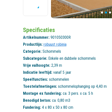
Specificaties
Artikelnummer:
901050300R
Productlijn:
robuust robinia
Categorie:
Schommels
Subcategorie:
Enkele en dubbele schommels
Vrije valhoogte:
2,39 m
Indicatie leeftijd:
vanaf 5 jaar
Speelfuncties:
schommelen
Toestelafmetingen:
schommelophanging op 4,40 m
Montage ex fundering:
ca. 3 pers. x ca. 5 h
Benodigd beton:
ca. 0,80 m3
Fundering:
4 x 80 x 50 x 80 cm