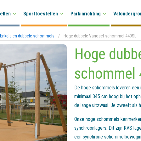
ellen
Sporttoestellen
Parkinrichting
Valondergro
Enkele en dubbele schommels
/
Hoge dubbele Varioset schommel 440SL
Hoge dubbe
schommel 
De hoge schommels leveren een im
minimaal 345 cm hoog bij het oph
de lange uitzwaai. Je zweeft als he
Onze hoge schommels kenmerken 
synchroonlagers. Dit zijn RVS lag
een synchrone schommelbeweging. 