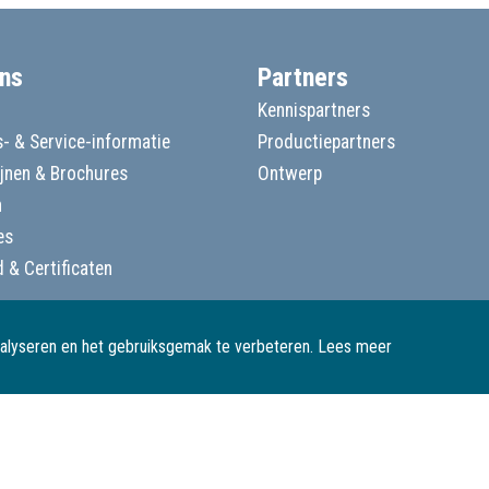
ns
Partners
Kennispartners
- & Service-informatie
Productiepartners
ijnen & Brochures
Ontwerp
n
es
d & Certificaten
nalyseren en het gebruiksgemak te verbeteren.
Lees meer