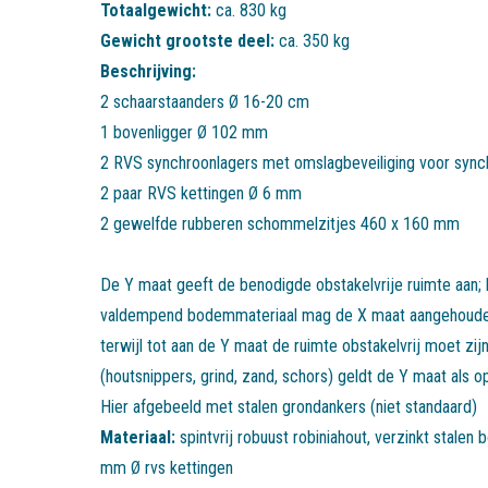
Totaalgewicht:
ca. 830 kg
Gewicht grootste deel:
ca. 350 kg
Beschrijving:
2 schaarstaanders Ø 16-20 cm
1 bovenligger Ø 102 mm
2 RVS synchroonlagers met omslagbeveiliging voor syn
2 paar RVS kettingen Ø 6 mm
2 gewelfde rubberen schommelzitjes 460 x 160 mm
De Y maat geeft de benodigde obstakelvrije ruimte aan; b
valdempend bodemmateriaal mag de X maat aangehoude
terwijl tot aan de Y maat de ruimte obstakelvrij moet zijn
(houtsnippers, grind, zand, schors) geldt de Y maat als 
Hier afgebeeld met stalen grondankers (niet standaard)
Materiaal:
spintvrij robuust robiniahout, verzinkt stalen 
mm Ø rvs kettingen