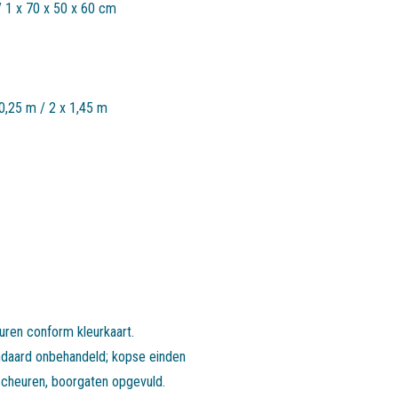
/ 1 x 70 x 50 x 60 cm
0,25 m / 2 x 1,45 m
uren conform kleurkaart.
tandaard onbehandeld; kopse einden
scheuren, boorgaten opgevuld.