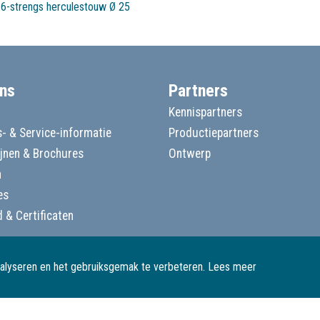
 6-strengs herculestouw Ø 25
ns
Partners
Kennispartners
- & Service-informatie
Productiepartners
ijnen & Brochures
Ontwerp
n
es
d & Certificaten
nalyseren en het gebruiksgemak te verbeteren.
Lees meer