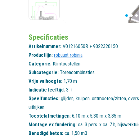
Specificaties
Artikelnummer:
V01216050R + 9022320150
Productlijn:
robuust robinia
Categorie:
Klimtoestellen
Subcategorie:
Torencombinaties
Vrije valhoogte:
1,70 m
Indicatie leeftijd:
3 +
Speelfuncties:
glijden
,
kruipen
,
ontmoeten/zitten
,
overs
uitkijken
Toestelafmetingen:
6,10 m x 5,30 m x 3,85 m
Montage ex fundering:
ca. 3 pers. x ca. 7 h, hijswerktu
Benodigd beton:
ca. 1,50 m3