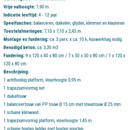
Vrije valhoogte:
1,90 m
Indicatie leeftijd:
4 - 12 jaar
Speelfuncties:
balanceren
,
duikelen
,
glijden
,
klimmen en klauteren
Toestelafmetingen:
7,10 x 7,10 x 2,45 m
Montage ex fundering:
ca. 3 pers. x ca. 10 h, hijswerktuig nodig
Benodigd beton:
ca. 3,30 m3
Fundering:
9 x 120 x 40 x 80 cm / 7 x 50 x 50 x 80 cm / 1 x 120 x
120 x 80 cm
Beschrijving:
1 achthoekig platform, vloerhoogte 0,95 m
1 trapeziumvormig net
1 duikeltouw
1 balanceertouw van PP touw Ø 15 cm met steuntouw Ø 25 mm
1 schuine klimwand
1 trapeziumvormig platform, vloerhoogte 1,45 m
1 schuine houten ladder met houten sporten