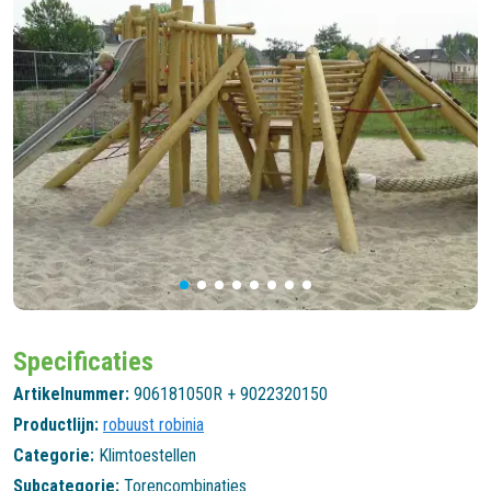
Specificaties
Artikelnummer:
906181050R + 9022320150
Productlijn:
robuust robinia
Categorie:
Klimtoestellen
Subcategorie:
Torencombinaties