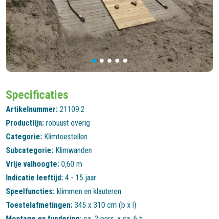
Specificaties
Artikelnummer:
21109.2
Productlijn:
robuust overig
Categorie:
Klimtoestellen
Subcategorie:
Klimwanden
Vrije valhoogte:
0,60 m
Indicatie leeftijd:
4 - 15 jaar
Speelfuncties:
klimmen en klauteren
Toestelafmetingen:
345 x 310 cm (b x l)
Montage ex fundering:
ca. 2 pers. x ca. 6 h