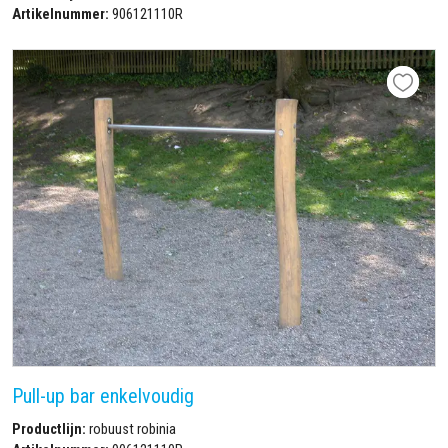
Artikelnummer:
906121110R
Pull-up bar enkelvoudig
Productlijn:
robuust robinia