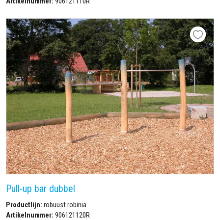
Artikelnummer:
906121110R
Pull-up bar dubbel
Productlijn:
robuust robinia
Artikelnummer:
906121120R