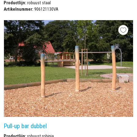
Productlijn:
robuust staal
Artikelnummer:
906121130VA
Pull-up bar dubbel
Productlijn:
robuust robinia