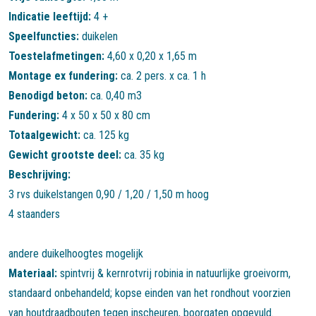
Indicatie leeftijd:
4 +
Speelfuncties:
duikelen
Toestelafmetingen:
4,60 x 0,20 x 1,65 m
Montage ex fundering:
ca. 2 pers. x ca. 1 h
Benodigd beton:
ca. 0,40 m3
Fundering:
4 x 50 x 50 x 80 cm
Totaalgewicht:
ca. 125 kg
Gewicht grootste deel:
ca. 35 kg
Beschrijving:
3 rvs duikelstangen 0,90 / 1,20 / 1,50 m hoog
4 staanders
andere duikelhoogtes mogelijk
Materiaal:
spintvrij & kernrotvrij robinia in natuurlijke groeivorm,
standaard onbehandeld; kopse einden van het rondhout voorzien
van houtdraadbouten tegen inscheuren, boorgaten opgevuld.