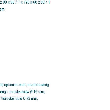
 x 80 x 80 / 1 x 190 x 60 x 80 / 1
 cm
aal; optioneel met poedercoating
-strengs herculestouw Ø 16 mm,
s herculestouw Ø 25 mm,