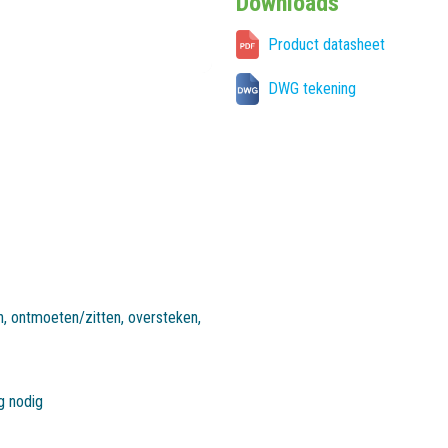
Downloads
Product datasheet
DWG tekening
n
,
ontmoeten/zitten
,
oversteken
,
ig nodig