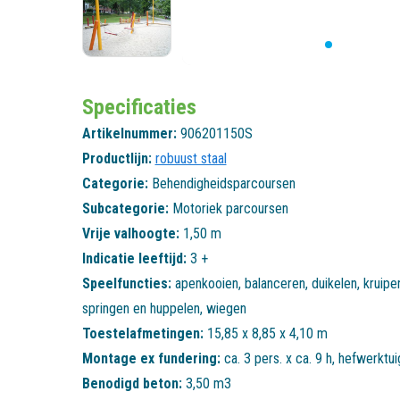
Specificaties
Artikelnummer:
906201150S
Productlijn:
robuust staal
Categorie:
Behendigheidsparcoursen
Subcategorie:
Motoriek parcoursen
Vrije valhoogte:
1,50 m
Indicatie leeftijd:
3 +
Speelfuncties:
apenkooien
,
balanceren
,
duikelen
,
kruipe
springen en huppelen
,
wiegen
Toestelafmetingen:
15,85 x 8,85 x 4,10 m
Montage ex fundering:
ca. 3 pers. x ca. 9 h, hefwerktu
Benodigd beton:
3,50 m3