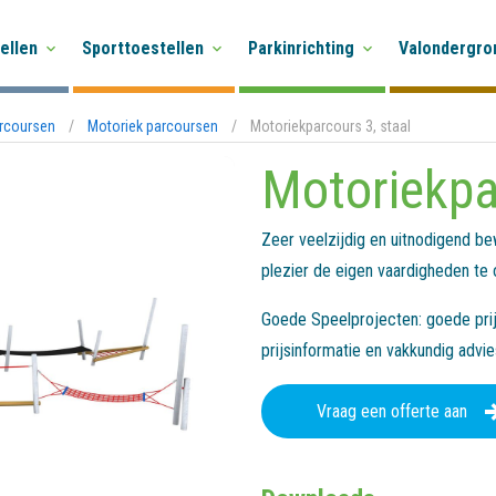
ellen
Sporttoestellen
Parkinrichting
Valondergro
rcoursen
/
Motoriek parcoursen
/
Motoriekparcours 3, staal
Motoriekpa
Zeer veelzijdig en uitnodigend 
plezier de eigen vaardigheden te
Goede Speelprojecten: goede prijs
prijsinformatie en vakkundig advi
Vraag een offerte aan