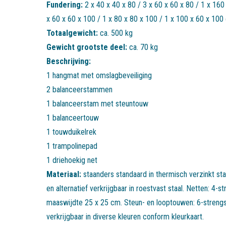
Fundering:
2 x 40 x 40 x 80 / 3 x 60 x 60 x 80 / 1 x 160
x 60 x 60 x 100 / 1 x 80 x 80 x 100 / 1 x 100 x 60 x 100
Totaalgewicht:
ca. 500 kg
Gewicht grootste deel:
ca. 70 kg
Beschrijving:
1 hangmat met omslagbeveiliging
2 balanceerstammen
1 balanceerstam met steuntouw
1 balanceertouw
1 touwduikelrek
1 trampolinepad
1 driehoekig net
Materiaal:
staanders standaard in thermisch verzinkt st
en alternatief verkrijgbaar in roestvast staal. Netten: 4
maaswijdte 25 x 25 cm. Steun- en looptouwen: 6-streng
verkrijgbaar in diverse kleuren conform kleurkaart.