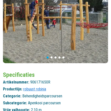
Specificaties
Artikelnummer:
906171650R
Productlijn:
robuust robinia
Categorie:
Behendigheidsparcoursen
Subcategorie:
Apenkooi parcoursen
Vrije valhoogte:
2,10 m