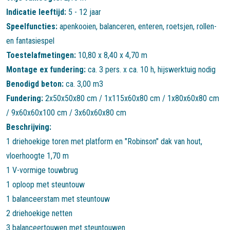
Indicatie leeftijd:
5 - 12 jaar
Speelfuncties:
apenkooien
,
balanceren
,
enteren
,
roetsjen
,
rollen-
en fantasiespel
Toestelafmetingen:
10,80 x 8,40 x 4,70 m
Montage ex fundering:
ca. 3 pers. x ca. 10 h, hijswerktuig nodig
Benodigd beton:
ca. 3,00 m3
Fundering:
2x50x50x80 cm / 1x115x60x80 cm / 1x80x60x80 cm
/ 9x60x60x100 cm / 3x60x60x80 cm
Beschrijving:
1 driehoekige toren met platform en "Robinson" dak van hout,
vloerhoogte 1,70 m
1 V-vormige touwbrug
1 oploop met steuntouw
1 balanceerstam met steuntouw
2 driehoekige netten
3 balanceertouwen met steuntouwen