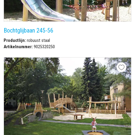
Bochtglijbaan 245-56
Productlijn:
robuust staal
Artikelnummer:
9025320250