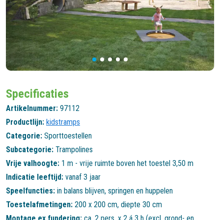
Specificaties
Artikelnummer:
97112
Productlijn:
kidstramps
Categorie:
Sporttoestellen
Subcategorie:
Trampolines
Vrije valhoogte:
1 m - vrije ruimte boven het toestel 3,50 m
Indicatie leeftijd:
vanaf 3 jaar
Speelfuncties:
in balans blijven
,
springen en huppelen
Toestelafmetingen:
200 x 200 cm, diepte 30 cm
Montage ex fundering:
ca. 2 pers. x 2 á 3 h (excl. grond- en