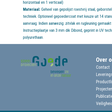
horizontaal en 1 verticaal)
Materiaal:
Geheel van gepolijst roestvrij staal, geborst
techniek. Optioneel gepoedercoat met keuze uit 14 stan
aanvraag. Indien aanwezig: zitvlak en rugleuning gemaakt
Instructieplaatje van 3 mm dik Dibond, geprint in UV tec
polyurethaan.
Over o
Contact
Leverings
Productl
Projecte
Publicati
Veilighei