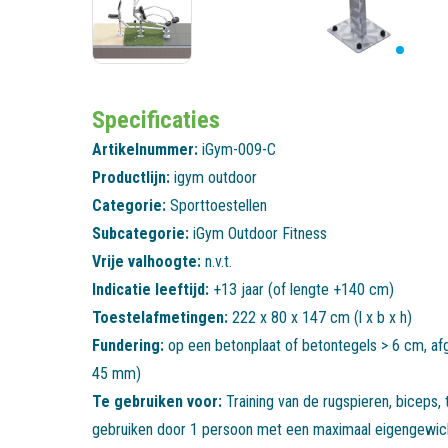
Specificaties
Artikelnummer:
iGym-009-C
Productlijn:
igym outdoor
Categorie:
Sporttoestellen
Subcategorie:
iGym Outdoor Fitness
Vrije valhoogte:
n.v.t.
Indicatie leeftijd:
+13 jaar (of lengte +140 cm)
Toestelafmetingen:
222 x 80 x 147 cm (l x b x h)
Fundering:
op een betonplaat of betontegels > 6 cm, af
45 mm)
Te gebruiken voor:
Training van de rugspieren, biceps,
gebruiken door 1 persoon met een maximaal eigengewich