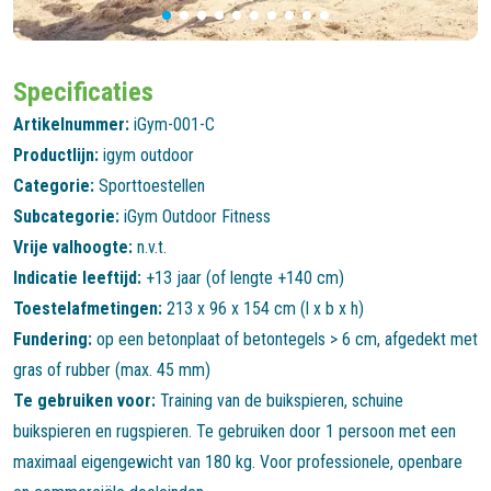
Specificaties
Artikelnummer:
iGym-001-C
Productlijn:
igym outdoor
Categorie:
Sporttoestellen
Subcategorie:
iGym Outdoor Fitness
Vrije valhoogte:
n.v.t.
Indicatie leeftijd:
+13 jaar (of lengte +140 cm)
Toestelafmetingen:
213 x 96 x 154 cm (l x b x h)
Fundering:
op een betonplaat of betontegels > 6 cm, afgedekt met
gras of rubber (max. 45 mm)
Te gebruiken voor:
Training van de buikspieren, schuine
buikspieren en rugspieren. Te gebruiken door 1 persoon met een
maximaal eigengewicht van 180 kg. Voor professionele, openbare