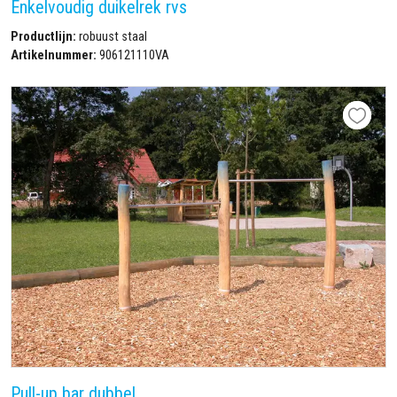
Enkelvoudig duikelrek rvs
Productlijn:
robuust staal
Artikelnummer:
906121110VA
Pull-up bar dubbel