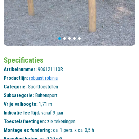
Specificaties
Artikelnummer:
906121110R
Productlijn:
robuust robinia
Categorie:
Sporttoestellen
Subcategorie:
Buitensport
Vrije valhoogte:
1,71 m
Indicatie leeftijd:
vanaf 9 jaar
Toestelafmetingen:
zie tekeningen
Montage ex fundering:
ca. 1 pers. x ca. 0,5 h
Benodigd beton:
ca. 0,20 m3