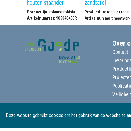
houten staander
zandtafel
Productlijn:
robuust robinia
Productlijn:
robuust robini
Artikelnummer:
905840450R
Artikelnummer:
maatwerk
Over o
Contact
Leverings
Productl
Projecte
Publicati
Veilighei
Deze website gebruikt cookies om het gebruik van de website te a
© Goede Speelprojecten