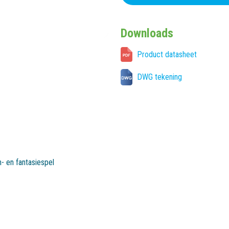
Downloads
Product datasheet
DWG tekening
n- en fantasiespel