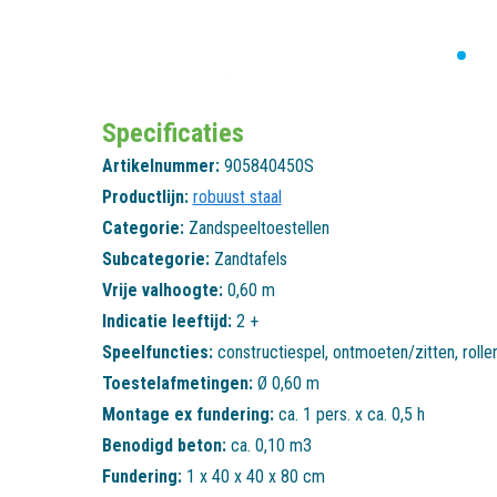
Specificaties
Artikelnummer:
905840450S
Productlijn:
robuust staal
Categorie:
Zandspeeltoestellen
Subcategorie:
Zandtafels
Vrije valhoogte:
0,60 m
Indicatie leeftijd:
2 +
Speelfuncties:
constructiespel
,
ontmoeten/zitten
,
rolle
Toestelafmetingen:
Ø 0,60 m
Montage ex fundering:
ca. 1 pers. x ca. 0,5 h
Benodigd beton:
ca. 0,10 m3
Fundering:
1 x 40 x 40 x 80 cm