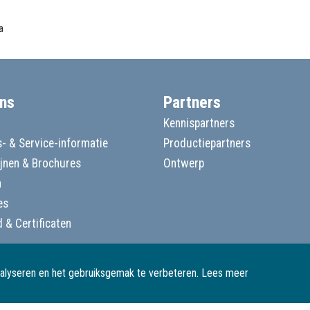
a
ns
Partners
Kennispartners
- & Service-informatie
Productiepartners
ijnen & Brochures
Ontwerp
n
es
d & Certificaten
nalyseren en het gebruiksgemak te verbeteren.
Lees meer