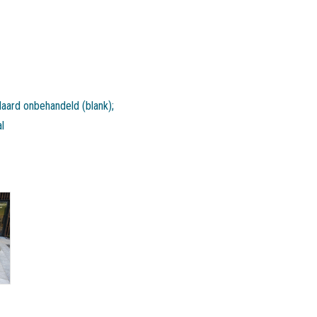
daard onbehandeld (blank);
l