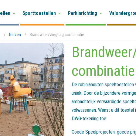
ellen
Sporttoestellen
Parkinrichting
Valondergro
n
/
Reizen
/
Brandweer/vliegtuig combinatie
Brandweer/
combinatie
De robiniahouten speeltoestellen
uniek. Door de bijzondere vormge
ambachtelijk vervaardigde speelto
volwassenen. Wenst u dit toestel
DWG-tekening toe.
Goede Speelprojecten: goede prijs