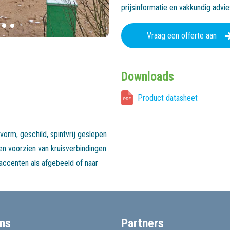
prijsinformatie en vakkundig advi
Vraag een offerte aan
Downloads
Product datasheet
vorm, geschild, spintvrij geslepen
en voorzien van kruisverbindingen
accenten als afgebeeld of naar
ns
Partners