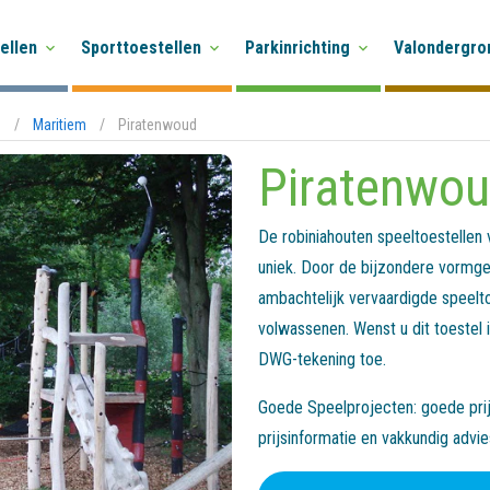
ellen
Sporttoestellen
Parkinrichting
Valondergro
n
/
Maritiem
/
Piratenwoud
Piratenwo
De robiniahouten speeltoestellen
uniek. Door de bijzondere vormge
ambachtelijk vervaardigde speelto
volwassenen. Wenst u dit toestel
DWG-tekening toe.
Goede Speelprojecten: goede prijs
prijsinformatie en vakkundig advi