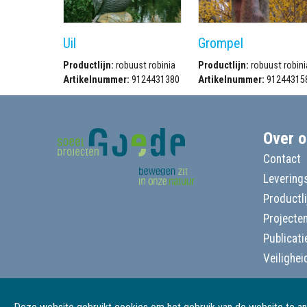
Uil
Grompel
Productlijn:
robuust robinia
Productlijn:
robuust robini
Artikelnummer:
9124431380
Artikelnummer:
91244315
Over o
Contact
Leverings
Productl
Projecte
Publicati
Veilighei