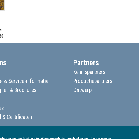
a
80
ns
Partners
Kennispartners
- & Service-informatie
Productiepartners
ijnen & Brochures
Ontwerp
n
es
d & Certificaten