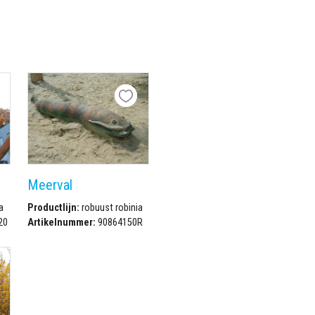
Meerval
a
Productlijn:
robuust robinia
20
Artikelnummer:
90864150R