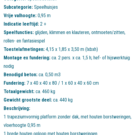
Subcategorie:
Speelhuisjes
Vrije valhoogte:
0,95 m
Indicatie leeftijd:
2 +
Speelfuncties:
glijden
,
klimmen en klauteren
,
ontmoeten/zitten
,
rollen- en fantasiespel
Toestelafmetingen:
4,15 x 1,85 x 3,50 m (lxbxh)
Montage ex fundering:
ca. 2 pers. x ca. 1,5 h; hef- of hijswerktuig
nodig
Benodigd beton:
ca. 0,50 m3
Fundering:
7 x 40 x 40 x 80 / 1 x 60 x 40 x 60 cm
Totaalgewicht:
ca. 460 kg
Gewicht grootste deel:
ca. 440 kg
Beschrijving:
1 trapeziumvormig platform zonder dak, met houten borstweringen,
vloerhoogte 0,95 m
1 brede houten oploop met houten borstweringen