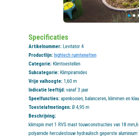
Specificaties
Artikelnummer:
Levitator 4
Productlijn:
hightech ruimtenetten
Categorie:
Klimtoestellen
Subcategorie:
Klimpiramides
Vrije valhoogte:
1,60 m
Indicatie leeftijd:
vanaf 3 jaar
Speelfuncties:
apenkooien
,
balanceren
,
klimmen en klau
Toestelafmetingen:
Ø 4,95 m
Beschrijving:
klimspin met 1 RVS mast touwconstructies van 18 mm,6
polyamide herculestouw hydraulisch geperste aluminium 