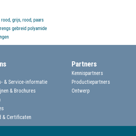
rengs gebreid polyamide
ingen
ns
Partners
Kennispartners
- & Service-informatie
Productiepartners
ijnen & Brochures
Ontwerp
n
es
d & Certificaten