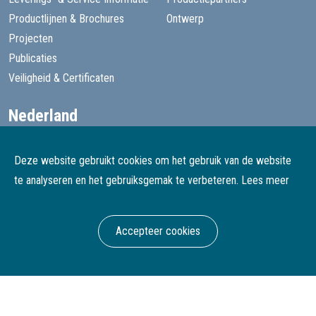
Productlijnen & Brochures
Ontwerp
Projecten
Publicaties
Veiligheid & Certificaten
Nederland
+31 13 455 1605
goede@speelprojecten.nl
Deze website gebruikt cookies om het gebruik van de website
België
te analyseren en het gebruiksgemak te verbeteren.
Lees meer
+32 3 482 4067
goede@speelprojecten.be
Accepteer cookies
© Goede Speelprojecten
Webdesign & development Softmedia