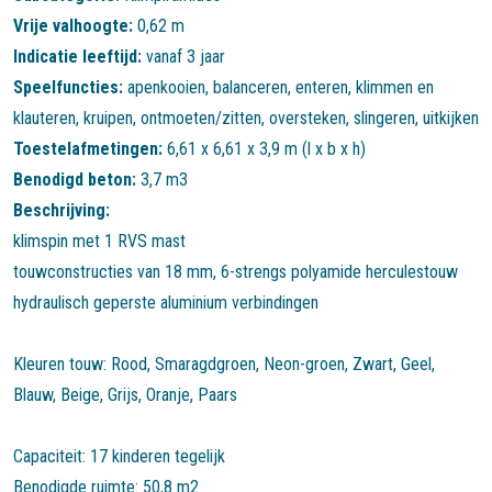
Vrije valhoogte:
0,62 m
Indicatie leeftijd:
vanaf 3 jaar
Speelfuncties:
apenkooien
,
balanceren
,
enteren
,
klimmen en
klauteren
,
kruipen
,
ontmoeten/zitten
,
oversteken
,
slingeren
,
uitkijken
Toestelafmetingen:
6,61 x 6,61 x 3,9 m (l x b x h)
Benodigd beton:
3,7 m3
Beschrijving:
klimspin met 1 RVS mast
touwconstructies van 18 mm, 6-strengs polyamide herculestouw
hydraulisch geperste aluminium verbindingen
Kleuren touw: Rood, Smaragdgroen, Neon-groen, Zwart, Geel,
Blauw, Beige, Grijs, Oranje, Paars
Capaciteit: 17 kinderen tegelijk
Benodigde ruimte: 50,8 m2