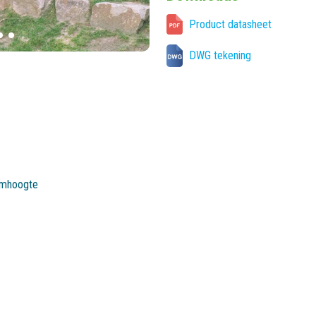
Product datasheet
DWG tekening
ormhoogte