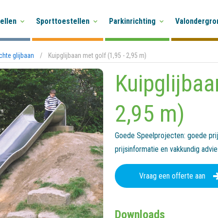
ellen
Sporttoestellen
Parkinrichting
Valondergro
hte glijbaan
/
Kuipglijbaan met golf (1,95 - 2,95 m)
Kuipglijbaa
2,95 m)
Goede Speelprojecten: goede prijs
prijsinformatie en vakkundig advi
Vraag een offerte aan
Downloads