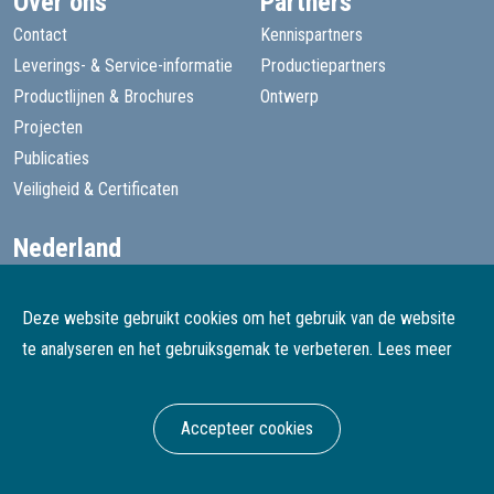
Over ons
Partners
Contact
Kennispartners
Leverings- & Service-informatie
Productiepartners
Productlijnen & Brochures
Ontwerp
Projecten
Publicaties
Veiligheid & Certificaten
Nederland
+31 13 455 1605
goede@speelprojecten.nl
Deze website gebruikt cookies om het gebruik van de website
België
te analyseren en het gebruiksgemak te verbeteren.
Lees meer
+32 3 482 4067
goede@speelprojecten.be
Accepteer cookies
© Goede Speelprojecten
Webdesign & development Softmedia