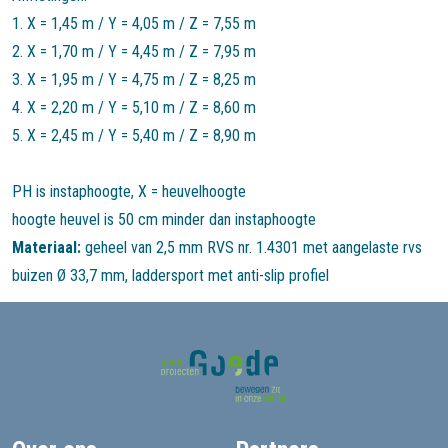
1. X = 1,45 m / Y = 4,05 m / Z = 7,55 m
2. X = 1,70 m / Y = 4,45 m / Z = 7,95 m
3. X = 1,95 m / Y = 4,75 m / Z = 8,25 m
4. X = 2,20 m / Y = 5,10 m / Z = 8,60 m
5. X = 2,45 m / Y = 5,40 m / Z = 8,90 m
PH is instaphoogte, X = heuvelhoogte
hoogte heuvel is 50 cm minder dan instaphoogte
Materiaal:
geheel van 2,5 mm RVS nr. 1.4301 met aangelaste rvs
buizen Ø 33,7 mm, laddersport met anti-slip profiel