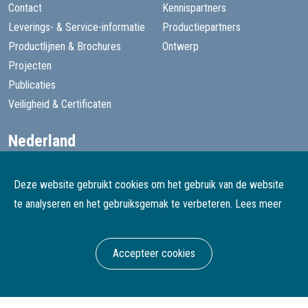
Contact
Kennispartners
Leverings- & Service-informatie
Productiepartners
Productlijnen & Brochures
Ontwerp
Projecten
Publicaties
Veiligheid & Certificaten
Nederland
+31 13 455 1605
goede@speelprojecten.nl
Deze website gebruikt cookies om het gebruik van de website
België
te analyseren en het gebruiksgemak te verbeteren.
Lees meer
+32 3 482 4067
goede@speelprojecten.be
Accepteer cookies
© Goede Speelprojecten
Webdesign & development Softmedia