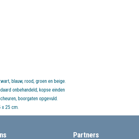
wart, blauw, rood, groen en beige.
tandaard onbehandeld; kopse einden
scheuren, boorgaten opgevuld.
 x 25 cm.
ns
Partners