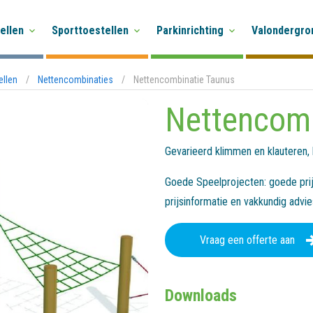
ellen
Sporttoestellen
Parkinrichting
Valondergro
ellen
/
Nettencombinaties
/
Nettencombinatie Taunus
Nettencomb
Gevarieerd klimmen en klauteren, h
Goede Speelprojecten: goede prijs
prijsinformatie en vakkundig advi
Vraag een offerte aan
Downloads