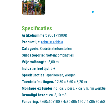
Specificaties
Artikelnummer:
906171300R
Productlijn:
robuust robinia
Categorie:
Coördinatietoestellen
Subcategorie:
Nettencombinaties
Vrije valhoogte:
3,00 m
Indicatie leeftijd:
5 +
Speelfuncties:
apenkooien
,
wiegen
Toestelafmetingen:
12,80 x 3,60 x 3,20 m
Montage ex fundering:
ca. 3 pers. x ca. 8 h, hijswerktu
Benodigd beton:
ca. 3,10 m3
Fundering:
4x60x60x100 / 4x80x80x120 / 4x30x30x60