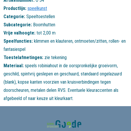
Artikelnummer:
O 34
Productlijn:
speelkunst
Categorie:
Speeltoestellen
Subcategorie:
Boomhutten
Vrije valhoogte:
tot 2,00 m
Speelfuncties:
klimmen en klauteren
,
ontmoeten/zitten
,
rollen- en
fantasiespel
Toestelafmetingen:
zie tekening
Materiaal:
speels robiniahout in de oorspronkelijke groeivorm,
geschild, spintvrij geslepen en geschuurd, standaard ongelazuurd
(blank), kopse kanten voorzien van kruisverbindingen tegen
doorscheuren, metalen delen RVS. Eventuele kleuraccenten als
afgebeeld of naar keuze uit kleurkaart.