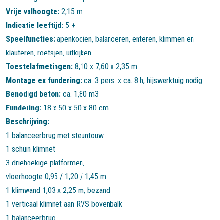
Vrije valhoogte:
2,15 m
Indicatie leeftijd:
5 +
Speelfuncties:
apenkooien
,
balanceren
,
enteren
,
klimmen en
klauteren
,
roetsjen
,
uitkijken
Toestelafmetingen:
8,10 x 7,60 x 2,35 m
Montage ex fundering:
ca. 3 pers. x ca. 8 h, hijswerktuig nodig
Benodigd beton:
ca. 1,80 m3
Fundering:
18 x 50 x 50 x 80 cm
Beschrijving:
1 balanceerbrug met steuntouw
1 schuin klimnet
3 driehoekige platformen,
vloerhoogte 0,95 / 1,20 / 1,45 m
1 klimwand 1,03 x 2,25 m, bezand
1 verticaal klimnet aan RVS bovenbalk
1 balanceerbrug