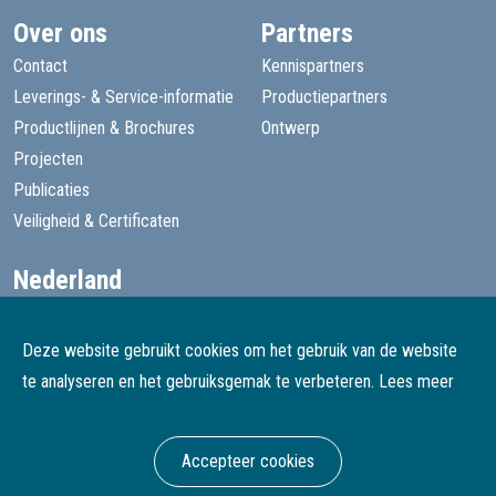
Over ons
Partners
Contact
Kennispartners
Leverings- & Service-informatie
Productiepartners
Productlijnen & Brochures
Ontwerp
Projecten
Publicaties
Veiligheid & Certificaten
Nederland
+31 13 455 1605
goede@speelprojecten.nl
Deze website gebruikt cookies om het gebruik van de website
België
te analyseren en het gebruiksgemak te verbeteren.
Lees meer
+32 3 482 4067
goede@speelprojecten.be
Accepteer cookies