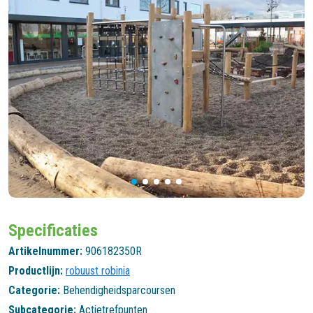
Specificaties
Artikelnummer:
906182350R
Productlijn:
robuust robinia
Categorie:
Behendigheidsparcoursen
Subcategorie:
Actietrefpunten