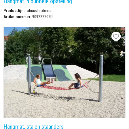
Hangmat in dubbele opstelling
Productlijn:
robuust robinia
Artikelnummer:
909222202R
Hangmat, stalen staanders