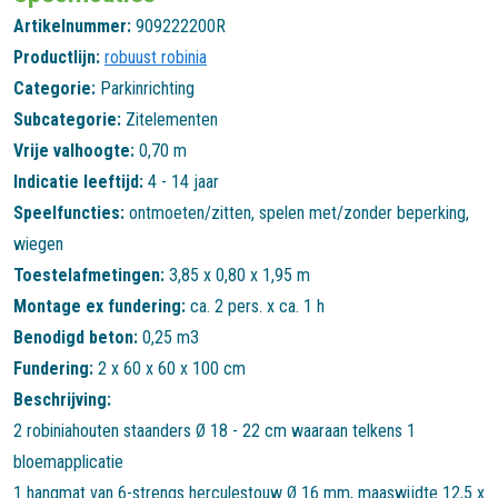
Artikelnummer:
909222200R
Productlijn:
robuust robinia
Categorie:
Parkinrichting
Subcategorie:
Zitelementen
Vrije valhoogte:
0,70 m
Indicatie leeftijd:
4 - 14 jaar
Speelfuncties:
ontmoeten/zitten
,
spelen met/zonder beperking
,
wiegen
Toestelafmetingen:
3,85 x 0,80 x 1,95 m
Montage ex fundering:
ca. 2 pers. x ca. 1 h
Benodigd beton:
0,25 m3
Fundering:
2 x 60 x 60 x 100 cm
Beschrijving:
2 robiniahouten staanders Ø 18 - 22 cm waaraan telkens 1
bloemapplicatie
1 hangmat van 6-strengs herculestouw Ø 16 mm, maaswijdte 12,5 x