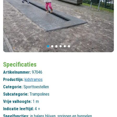
Specificaties
Artikelnummer:
97046
Productlijn:
kidstramps
Categorie:
Sporttoestellen
Subcategorie:
Trampolines
Vrije valhoogte:
1 m
Indicatie leeftijd:
4 +
Speelfuncties:
in balans blijven
,
springen en huppelen