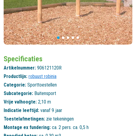
Specificaties
Artikelnummer:
906121120R
Productlijn:
robuust robinia
Categorie:
Sporttoestellen
Subcategorie:
Buitensport
Vrije valhoogte:
2,10 m
Indicatie leeftijd:
vanaf 9 jaar
Toestelafmetingen:
zie tekeningen
Montage ex fundering:
ca. 2 pers. ca. 0,5 h
Benodigd beton:
ca. 0,30 m3