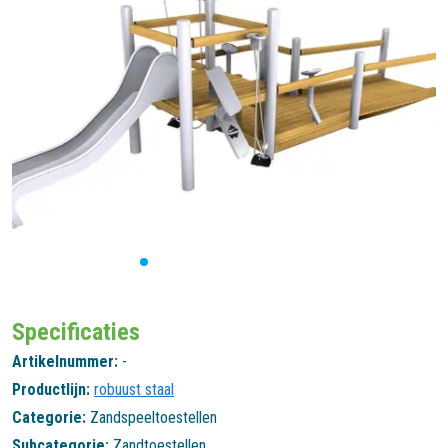
Specificaties
Artikelnummer:
-
Productlijn:
robuust staal
Categorie:
Zandspeeltoestellen
Subcategorie:
Zandtoestellen