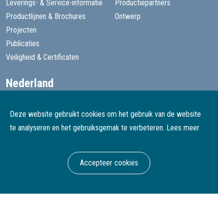
Leverings- & Service-informatie
Productiepartners
Productlijnen & Brochures
Ontwerp
Projecten
Publicaties
Veiligheid & Certificaten
Nederland
+31 13 455 1605
goede@speelprojecten.nl
Deze website gebruikt cookies om het gebruik van de website
België
te analyseren en het gebruiksgemak te verbeteren.
Lees meer
+32 3 482 4067
goede@speelprojecten.be
Accepteer cookies
© Goede Speelprojecten
Webdesign & development Softmedia