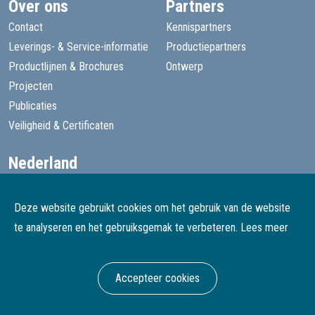
Over ons
Partners
Contact
Kennispartners
Leverings- & Service-informatie
Productiepartners
Productlijnen & Brochures
Ontwerp
Projecten
Publicaties
Veiligheid & Certificaten
Nederland
+31 13 455 1605
goede@speelprojecten.nl
Deze website gebruikt cookies om het gebruik van de website
België
te analyseren en het gebruiksgemak te verbeteren.
Lees meer
+32 3 482 4067
goede@speelprojecten.be
Accepteer cookies
© Goede Speelprojecten
Webdesign & development Softmedia