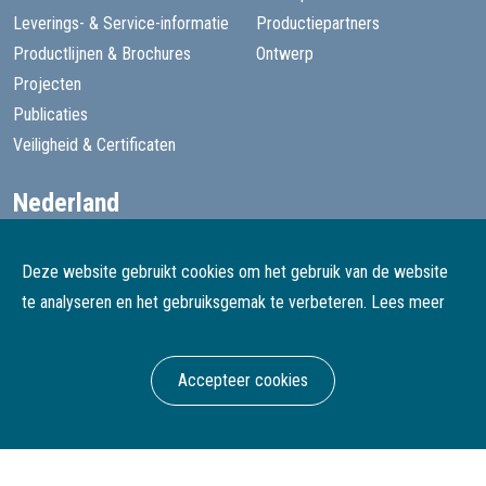
Leverings- & Service-informatie
Productiepartners
Productlijnen & Brochures
Ontwerp
Projecten
Publicaties
Veiligheid & Certificaten
Nederland
+31 13 455 1605
goede@speelprojecten.nl
Deze website gebruikt cookies om het gebruik van de website
België
te analyseren en het gebruiksgemak te verbeteren.
Lees meer
+32 3 482 4067
goede@speelprojecten.be
Accepteer cookies
© Goede Speelprojecten
Webdesign & development Softmedia