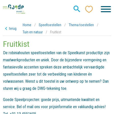
Home
/
Speeltoestellen
/
Thema toestellen
/
terug
Tuin en natuur
/
Fruitkist
Fruitkist
De robiniahouten speeltoestellen van de Speelkunst productlijn zijn
maatwerkproducten en uniek. Door de bijzondere vormgeving en
fantasievolle accenten spreken deze ambachtelijk vervaardigde
speeltoestellen zeer tot de verbeelding van kinderen én
volwassenen. Wenst u dit toestel in uw ontwerp op te nemen? Dan
sturen wij u graag de DWG-tekening toe.
Goede Speelprojecten: goede prijs, uitmuntende kwaliteit en
service. Bel of mail ons voor prijsinformatie en vakkundig advies!
Tel. +31 13 4551605.