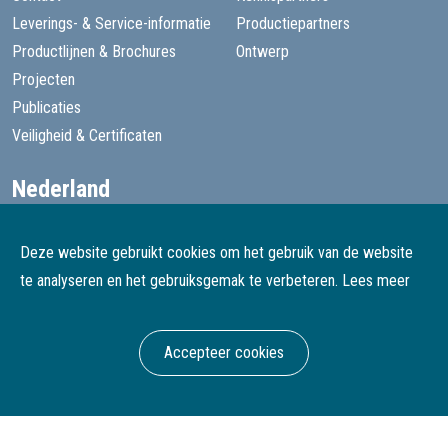
Leverings- & Service-informatie
Productiepartners
Productlijnen & Brochures
Ontwerp
Projecten
Publicaties
Veiligheid & Certificaten
Nederland
+31 13 455 1605
goede@speelprojecten.nl
Deze website gebruikt cookies om het gebruik van de website
België
te analyseren en het gebruiksgemak te verbeteren.
Lees meer
+32 3 482 4067
goede@speelprojecten.be
Accepteer cookies
© Goede Speelprojecten
Webdesign & development Softmedia