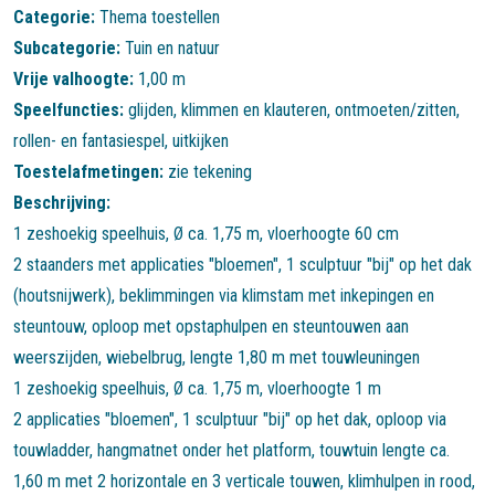
Categorie:
Thema toestellen
Subcategorie:
Tuin en natuur
Vrije valhoogte:
1,00 m
Speelfuncties:
glijden
,
klimmen en klauteren
,
ontmoeten/zitten
,
rollen- en fantasiespel
,
uitkijken
Toestelafmetingen:
zie tekening
Beschrijving:
1 zeshoekig speelhuis, Ø ca. 1,75 m, vloerhoogte 60 cm
2 staanders met applicaties "bloemen", 1 sculptuur "bij" op het dak
(houtsnijwerk), beklimmingen via klimstam met inkepingen en
steuntouw, oploop met opstaphulpen en steuntouwen aan
weerszijden, wiebelbrug, lengte 1,80 m met touwleuningen
1 zeshoekig speelhuis, Ø ca. 1,75 m, vloerhoogte 1 m
2 applicaties "bloemen", 1 sculptuur "bij" op het dak, oploop via
touwladder, hangmatnet onder het platform, touwtuin lengte ca.
1,60 m met 2 horizontale en 3 verticale touwen, klimhulpen in rood,