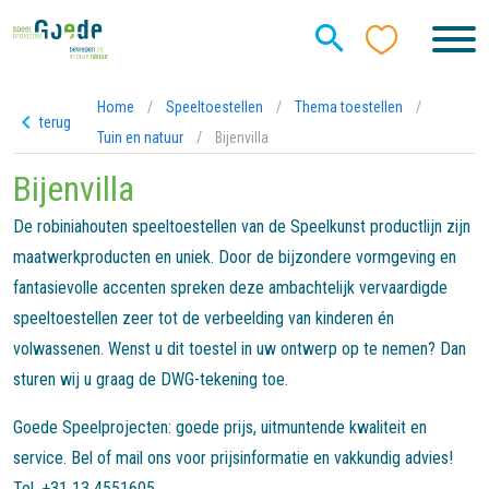
Home
/
Speeltoestellen
/
Thema toestellen
/
terug
Tuin en natuur
/
Bijenvilla
Bijenvilla
De robiniahouten speeltoestellen van de Speelkunst productlijn zijn
maatwerkproducten en uniek. Door de bijzondere vormgeving en
fantasievolle accenten spreken deze ambachtelijk vervaardigde
speeltoestellen zeer tot de verbeelding van kinderen én
volwassenen. Wenst u dit toestel in uw ontwerp op te nemen? Dan
sturen wij u graag de DWG-tekening toe.
Goede Speelprojecten: goede prijs, uitmuntende kwaliteit en
service. Bel of mail ons voor prijsinformatie en vakkundig advies!
Tel. +31 13 4551605.