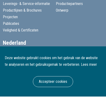
Leverings- & Service-informatie
Productiepartners
Productlijnen & Brochures
Ontwerp
Projecten
Publicaties
Veiligheid & Certificaten
Nederland
+31 13 455 1605
goede@speelprojecten.nl
Deze website gebruikt cookies om het gebruik van de website
België
te analyseren en het gebruiksgemak te verbeteren.
Lees meer
+32 3 482 4067
goede@speelprojecten.be
Accepteer cookies
© Goede Speelprojecten
Webdesign & development Softmedia