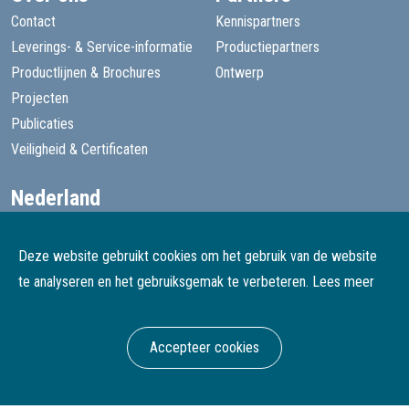
Contact
Kennispartners
Leverings- & Service-informatie
Productiepartners
Productlijnen & Brochures
Ontwerp
Projecten
Publicaties
Veiligheid & Certificaten
Nederland
+31 13 455 1605
goede@speelprojecten.nl
Deze website gebruikt cookies om het gebruik van de website
België
te analyseren en het gebruiksgemak te verbeteren.
Lees meer
+32 3 482 4067
goede@speelprojecten.be
Accepteer cookies
© Goede Speelprojecten
Webdesign & development Softmedia