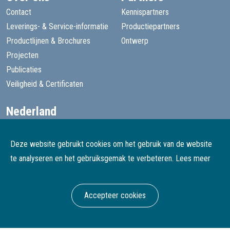
Contact
Kennispartners
Leverings- & Service-informatie
Productiepartners
Productlijnen & Brochures
Ontwerp
Projecten
Publicaties
Veiligheid & Certificaten
Nederland
+31 13 455 1605
goede@speelprojecten.nl
Deze website gebruikt cookies om het gebruik van de website
België
te analyseren en het gebruiksgemak te verbeteren.
Lees meer
+32 3 482 4067
goede@speelprojecten.be
Accepteer cookies
© Goede Speelprojecten
Webdesign & development Softmedia