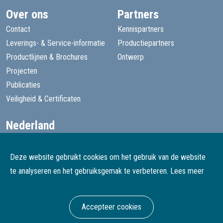
Over ons
Partners
Contact
Kennispartners
Leverings- & Service-informatie
Productiepartners
Productlijnen & Brochures
Ontwerp
Projecten
Publicaties
Veiligheid & Certificaten
Nederland
+31 13 455 1605
goede@speelprojecten.nl
Deze website gebruikt cookies om het gebruik van de website
België
te analyseren en het gebruiksgemak te verbeteren.
Lees meer
+32 3 482 4067
goede@speelprojecten.be
Accepteer cookies