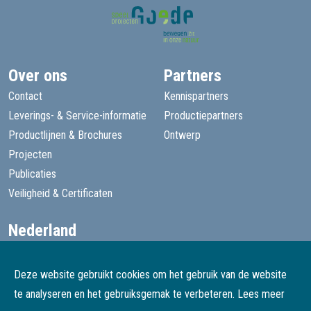
Over ons
Partners
Contact
Kennispartners
Leverings- & Service-informatie
Productiepartners
Productlijnen & Brochures
Ontwerp
Projecten
Publicaties
Veiligheid & Certificaten
Nederland
+31 13 455 1605
goede@speelprojecten.nl
Deze website gebruikt cookies om het gebruik van de website
België
te analyseren en het gebruiksgemak te verbeteren.
Lees meer
+32 3 482 4067
goede@speelprojecten.be