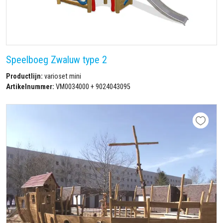
Speelboeg Zwaluw type 2
Productlijn:
varioset mini
Artikelnummer:
VM0034000 + 9024043095