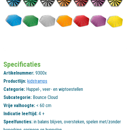
Specificaties
Artikelnummer:
9300x
Productlijn:
kidstramps
Categorie:
Huppel-, veer- en wiptoestellen
Subcategorie:
Bounce Cloud
Vrije valhoogte:
< 60 cm
Indicatie leeftijd:
4 +
Speelfuncties:
in balans blijven
,
oversteken
,
spelen met/zonder
beperking
,
springen en huppelen